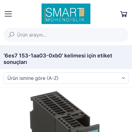
'6es7 153-1aa03-0xb0' kelimesi için etiket
sonuçları