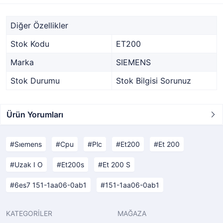
Diğer Özellikler
Stok Kodu
ET200
Marka
SIEMENS
Stok Durumu
Stok Bilgisi Sorunuz
Ürün Yorumları
Sıemens
Cpu
Plc
Et200
Et 200
Uzak I O
Et200s
Et 200 S
6es7 151-1aa06-0ab1
151-1aa06-0ab1
KATEGORİLER
MAĞAZA