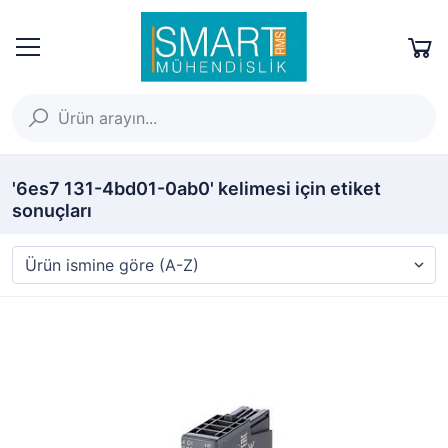
'6es7 131-4bd01-0ab0' kelimesi için etiket
sonuçları