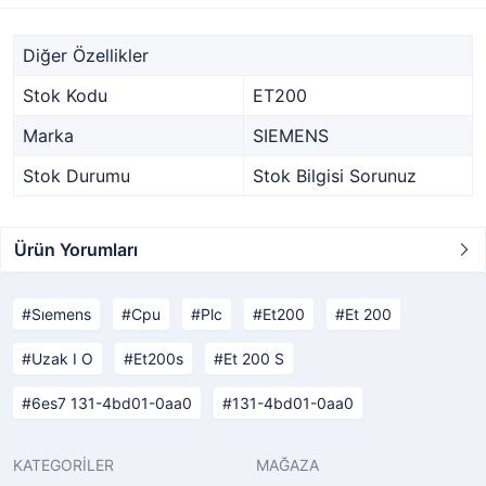
Diğer Özellikler
Stok Kodu
ET200
Marka
SIEMENS
Stok Durumu
Stok Bilgisi Sorunuz
Ürün Yorumları
Sıemens
Cpu
Plc
Et200
Et 200
Uzak I O
Et200s
Et 200 S
6es7 131-4bd01-0aa0
131-4bd01-0aa0
KATEGORİLER
MAĞAZA