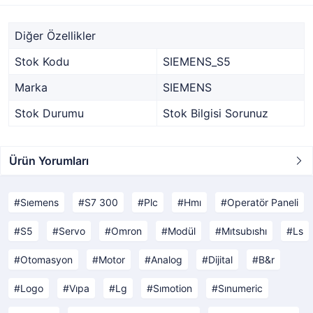
Diğer Özellikler
Stok Kodu
SIEMENS_S5
Marka
SIEMENS
Stok Durumu
Stok Bilgisi Sorunuz
Ürün Yorumları
Sıemens
S7 300
Plc
Hmı
Operatör Paneli
S5
Servo
Omron
Modül
Mıtsubıshı
Ls
Otomasyon
Motor
Analog
Dijital
B&r
Logo
Vıpa
Lg
Sımotion
Sınumeric