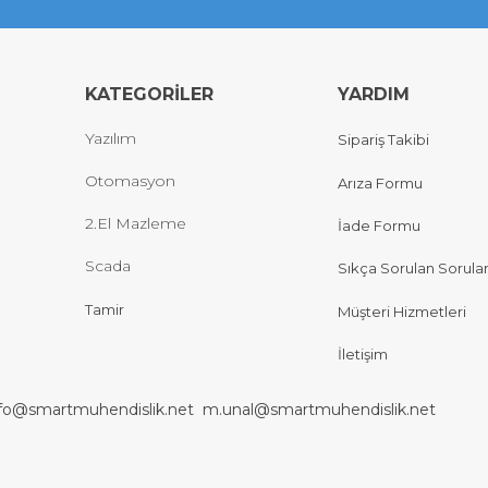
KATEGORİLER
YARDIM
Yazılım
Sipariş Takibi
Otomasyon
Arıza Formu
2.El Mazleme
İade Formu
Scada
Sıkça Sorulan Sorula
Tamir
Müşteri Hizmetleri
İletişim
nfo@smartmuhendislik.net
m.unal@smartmuhendislik.net