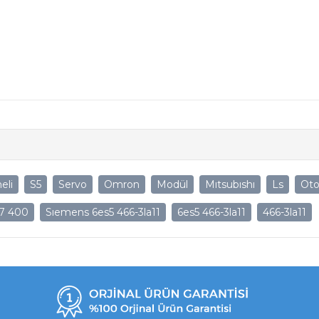
eli
S5
Servo
Omron
Modül
Mıtsubıshı
Ls
Ot
7 400
Sıemens 6es5 466-3la11
6es5 466-3la11
466-3la11