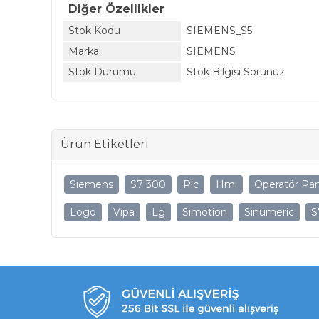
Diğer Özellikler
Stok Kodu
SIEMENS_S5
Marka
SIEMENS
Stok Durumu
Stok Bilgisi Sorunuz
Ürün Etiketleri
Sıemens
S7 300
Plc
Hmı
Operatör Pan
Logo
Vıpa
Lg
Sımotion
Sınumeric
S