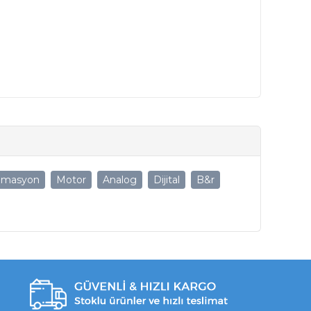
omasyon
Motor
Analog
Dijital
B&r