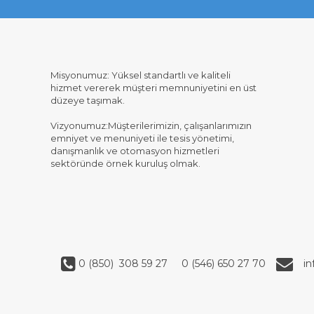
Misyonumuz: Yüksel standartlı ve kaliteli
hizmet vererek müşteri memnuniyetini en üst
düzeye taşımak.
Vizyonumuz:Müşterilerimizin, çalışanlarımızın
emniyet ve menuniyeti ile tesis yönetimi,
danışmanlık ve otomasyon hizmetleri
sektöründe örnek kuruluş olmak.
0 (850) 308 59 27
0 (546) 650 27 70
i