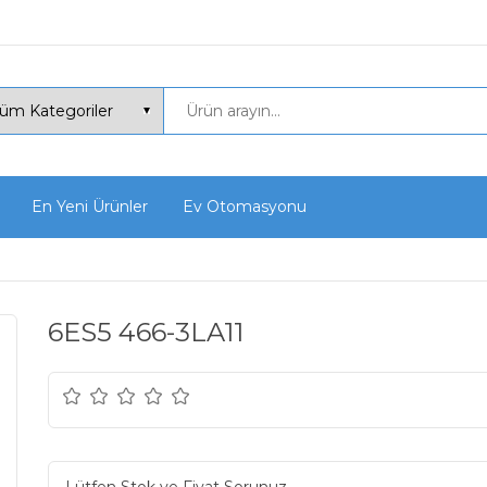
En Yeni Ürünler
Ev Otomasyonu
6ES5 466-3LA11