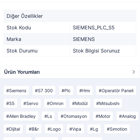
Diğer Özellikler
Stok Kodu
SIEMENS_PLC_S5
Marka
SIEMENS
Stok Durumu
Stok Bilgisi Sorunuz
Ürün Yorumları
Sıemens
S7 300
Plc
Hmı
Operatör Paneli
S5
Servo
Omron
Modül
Mıtsubıshı
Allen Bradley
Ls
Otomasyon
Motor
Analog
Dijital
B&r
Logo
Vıpa
Lg
Sımotion