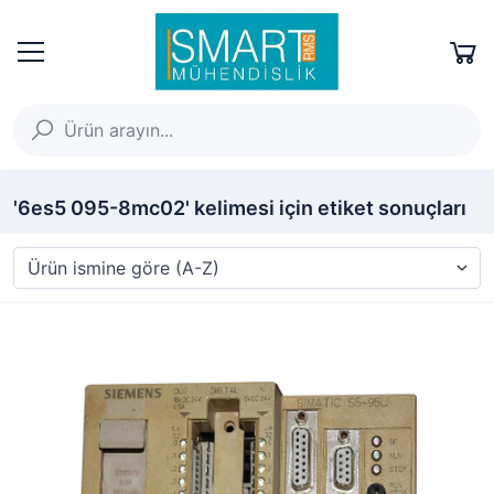
'6es5 095-8mc02' kelimesi için etiket sonuçları