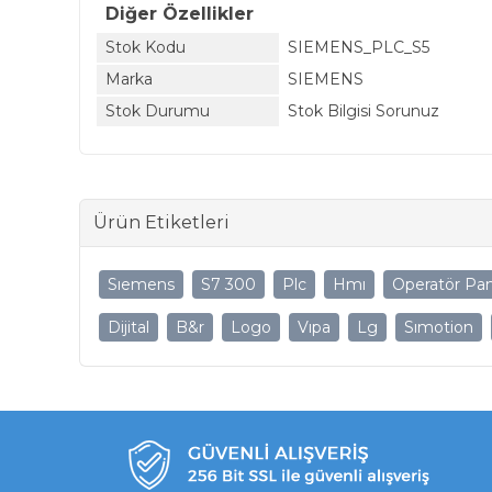
Diğer Özellikler
Stok Kodu
SIEMENS_PLC_S5
Marka
SIEMENS
Stok Durumu
Stok Bilgisi Sorunuz
Ürün Etiketleri
Sıemens
S7 300
Plc
Hmı
Operatör Pan
Dijital
B&r
Logo
Vıpa
Lg
Sımotion