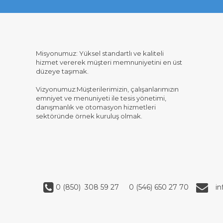
Misyonumuz: Yüksel standartlı ve kaliteli
hizmet vererek müşteri memnuniyetini en üst
düzeye taşımak.
Vizyonumuz:Müşterilerimizin, çalışanlarımızın
emniyet ve menuniyeti ile tesis yönetimi,
danışmanlık ve otomasyon hizmetleri
sektöründe örnek kuruluş olmak.
0 (850) 308 59 27
0 (546) 650 27 70
i