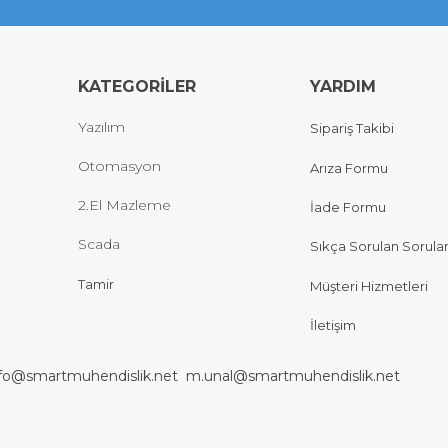
KATEGORİLER
YARDIM
Yazılım
Sipariş Takibi
Otomasyon
Arıza Formu
2.El Mazleme
İade Formu
Scada
Sıkça Sorulan Sorula
Tamir
Müşteri Hizmetleri
İletişim
nfo@smartmuhendislik.net
m.unal@smartmuhendislik.net