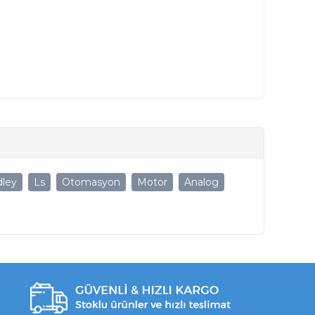
dley
Ls
Otomasyon
Motor
Analog