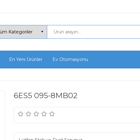
En Yeni Ürünler
Ev Otomasyonu
6ES5 095-8MB02