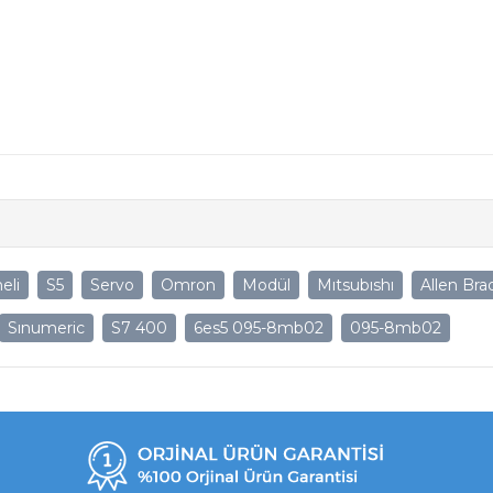
eli
S5
Servo
Omron
Modül
Mıtsubıshı
Allen Bra
Sınumeric
S7 400
6es5 095-8mb02
095-8mb02