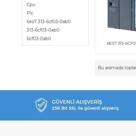
Cpu
Plc
6es7 313-6cf03-0ab0
313-6cf03-0ab0
6cf03-0ab0
6ES7 313-6CF
Bu aramada topl