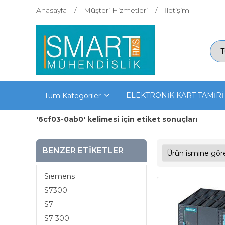
Anasayfa
Müşteri Hizmetleri
İletişim
ELEKTRONİK KART TAMİRİ
Tüm Kategoriler
'6cf03-0ab0' kelimesi için etiket sonuçları
BENZER ETIKETLER
Sıemens
S7300
S7
S7 300