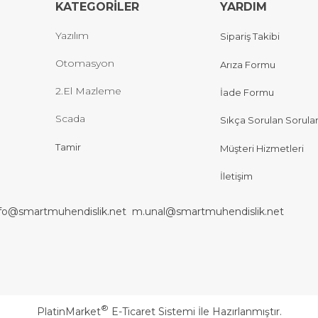
KATEGORİLER
YARDIM
Yazılım
Sipariş Takibi
Otomasyon
Arıza Formu
2.El Mazleme
İade Formu
Scada
Sıkça Sorulan Sorula
Tamir
Müşteri Hizmetleri
İletişim
nfo@smartmuhendislik.net
m.unal@smartmuhendislik.net
®
PlatinMarket
E-Ticaret Sistemi
İle Hazırlanmıştır.