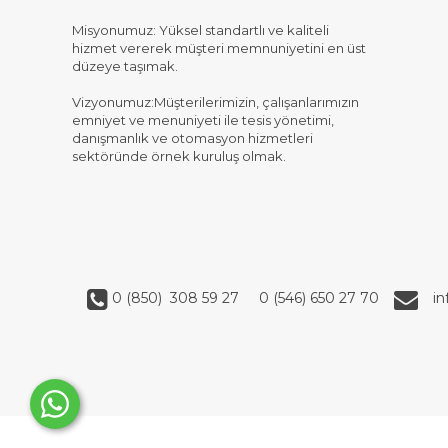
Misyonumuz: Yüksel standartlı ve kaliteli
hizmet vererek müşteri memnuniyetini en üst
düzeye taşımak.
Vizyonumuz:Müşterilerimizin, çalışanlarımızın
emniyet ve menuniyeti ile tesis yönetimi,
danışmanlık ve otomasyon hizmetleri
sektöründe örnek kuruluş olmak.
0 (850) 308 59 27
0 (546) 650 27 70
i