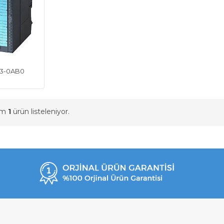
03-0AB0
am
1
ürün listeleniyor.