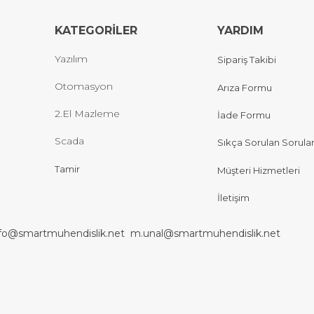
KATEGORİLER
YARDIM
Yazılım
Sipariş Takibi
Otomasyon
Arıza Formu
2.El Mazleme
İade Formu
Scada
Sıkça Sorulan Sorula
Tamir
Müşteri Hizmetleri
İletişim
nfo@smartmuhendislik.net
m.unal@smartmuhendislik.net