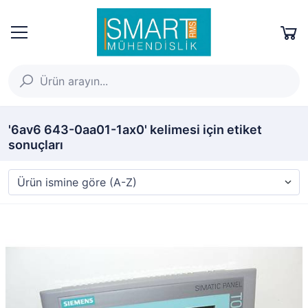
'6av6 643-0aa01-1ax0' kelimesi için etiket
sonuçları