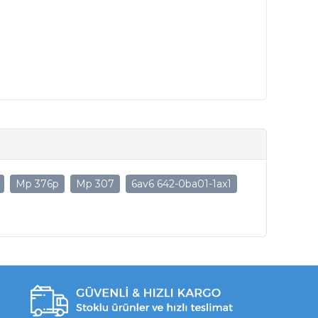
Mp 376p
Mp 307
6av6 642-0ba01-1ax1