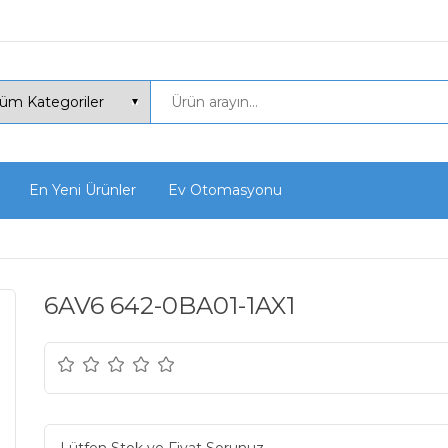
En Yeni Ürünler
Ev Otomasyonu
6AV6 642-0BA01-1AX1