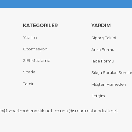
KATEGORİLER
YARDIM
Yazılım
Sipariş Takibi
Otomasyon
Arıza Formu
2.El Mazleme
İade Formu
Scada
Sıkça Sorulan Sorula
Tamir
Müşteri Hizmetleri
İletişim
nfo@smartmuhendislik.net
m.unal@smartmuhendislik.net