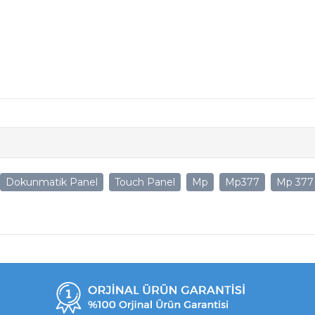
Dokunmatik Panel
Touch Panel
Mp
Mp377
Mp 377