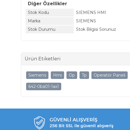
Diğer Özellikler
Stok Kodu
SIEMENS HMI
Marka
SIEMENS
Stok Durumu
Stok Bilgisi Sorunuz
Ürün Etiketleri
Sıemens
Hmı
Op
Tp
Operatör Paneli
642-0ba01-1ax1