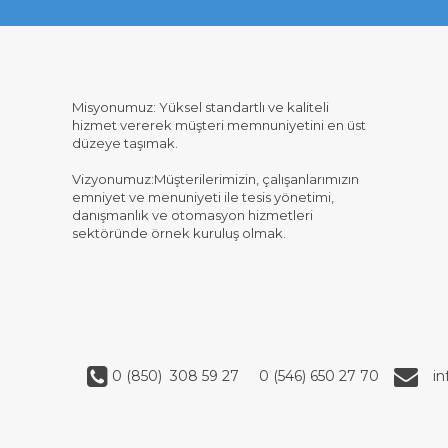
Misyonumuz: Yüksel standartlı ve kaliteli
hizmet vererek müşteri memnuniyetini en üst
düzeye taşımak.
Vizyonumuz:Müşterilerimizin, çalışanlarımızın
emniyet ve menuniyeti ile tesis yönetimi,
danışmanlık ve otomasyon hizmetleri
sektöründe örnek kuruluş olmak.
0 (850) 308 59 27
0 (546) 650 27 70
i