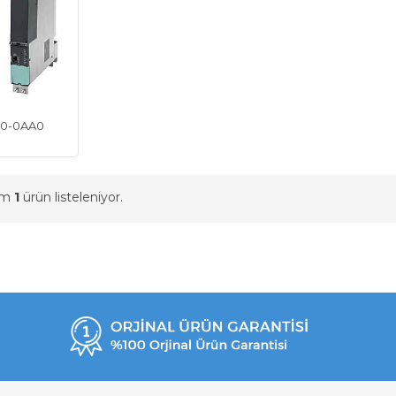
00-0AA0
am
1
ürün listeleniyor.