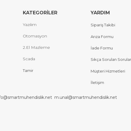
KATEGORİLER
YARDIM
Yazılım
Sipariş Takibi
Otomasyon
Arıza Formu
2.El Mazleme
İade Formu
Scada
Sıkça Sorulan Sorula
Tamir
Müşteri Hizmetleri
İletişim
nfo@smartmuhendislik.net
m.unal@smartmuhendislik.net