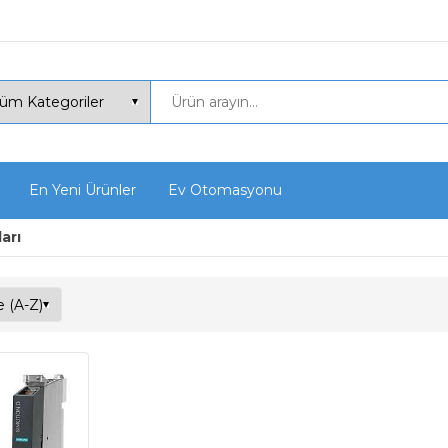
En Yeni Ürünler
Ev Otomasyonu
arı