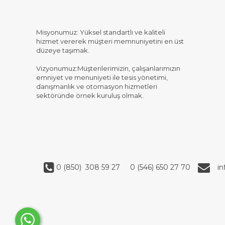
Misyonumuz: Yüksel standartlı ve kaliteli
hizmet vererek müşteri memnuniyetini en üst
düzeye taşımak.
Vizyonumuz:Müşterilerimizin, çalışanlarımızın
emniyet ve menuniyeti ile tesis yönetimi,
danışmanlık ve otomasyon hizmetleri
sektöründe örnek kuruluş olmak.
0 (850) 308 59 27
0 (546) 650 27 70
i