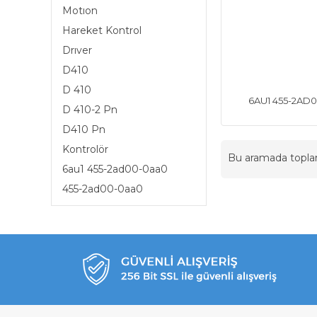
Motıon
Hareket Kontrol
Drıver
D410
D 410
6AU1 455-2AD
D 410-2 Pn
D410 Pn
Kontrolör
Bu aramada topl
6au1 455-2ad00-0aa0
455-2ad00-0aa0