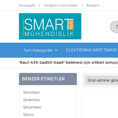
Anasayfa
Müşteri Hizmetleri
İletişim
ELEKTRONİK KART TAMİRİ
Tüm Kategoriler
'6au1 455-2ad00-0aa0' kelimesi için etiket sonuçl
BENZER ETIKETLER
Sımotıon
Sınamıcs
Sınumerıc
Servo