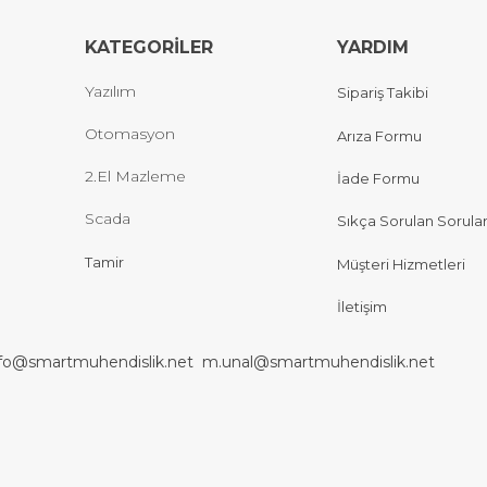
KATEGORİLER
YARDIM
Yazılım
Sipariş Takibi
Otomasyon
Arıza Formu
2.El Mazleme
İade Formu
Scada
Sıkça Sorulan Sorula
Tamir
Müşteri Hizmetleri
İletişim
nfo@smartmuhendislik.net
m.unal@smartmuhendislik.net