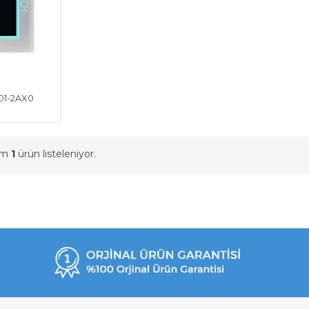
01-2AX0
am
1
ürün listeleniyor.