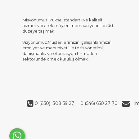
Misyonumuz: Yüksel standartlı ve kaliteli
hizmet vererek müşteri memnuniyetini en üst
düzeye taşımak.
Vizyonumuz:Müşterilerimizin, çalışanlarımızın
emniyet ve menuniyeti ile tesis yönetimi,
danışmanlık ve otomasyon hizmetleri
sektöründe örnek kuruluş olmak.
0 (850) 308 59 27
0 (546) 650 27 70
i