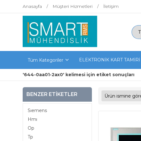
Anasayfa
Müşteri Hizmetleri
İletişim
ELEKTRONİK KART TAMİRİ
Tüm Kategoriler
'644-0aa01-2ax0' kelimesi için etiket sonuçları
BENZER ETIKETLER
Sıemens
Hmı
Op
Tp