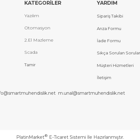
KATEGORİLER
YARDIM
Yazılım
Sipariş Takibi
Otomasyon
Arıza Formu
2.El Mazleme
İade Formu
Scada
Sıkça Sorulan Sorula
Tamir
Müşteri Hizmetleri
İletişim
nfo@smartmuhendislik.net
m.unal@smartmuhendislik.net
®
PlatinMarket
E-Ticaret Sistemi
İle Hazırlanmıştır.