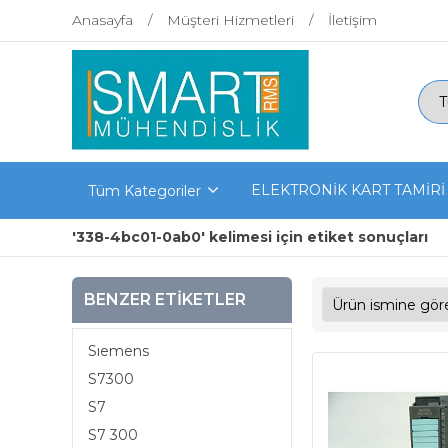
Anasayfa
Müşteri Hizmetleri
İletişim
ELEKTRONİK KART TAMİRİ
Tüm Kategoriler
'338-4bc01-0ab0' kelimesi için etiket sonuçları
BENZER ETIKETLER
Sıemens
S7300
S7
S7 300