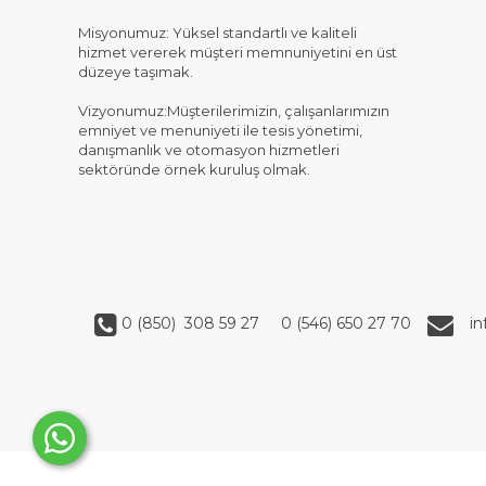
Misyonumuz: Yüksel standartlı ve kaliteli
hizmet vererek müşteri memnuniyetini en üst
düzeye taşımak.
Vizyonumuz:Müşterilerimizin, çalışanlarımızın
emniyet ve menuniyeti ile tesis yönetimi,
danışmanlık ve otomasyon hizmetleri
sektöründe örnek kuruluş olmak.
0 (850) 308 59 27
0 (546) 650 27 70
i