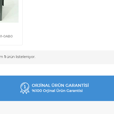
01-0AB0
am
1
ürün listeleniyor.