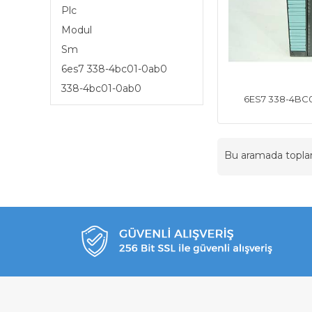
Plc
Modul
Sm
6es7 338-4bc01-0ab0
338-4bc01-0ab0
6ES7 338-4BC
Bu aramada topl