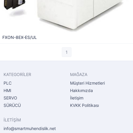
FXON-8EX-ES/UL
1
KATEGORİLER
MAĞAZA
PLC
Müşteri Hizmetleri
HMI
Hakkımızda
SERVO
İletişim
SÜRÜCÜ
KVKK Politikası
İLETİŞİM
info@smartmuhendislik.net