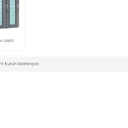
04-0AB0
am
1
ürün listeleniyor.