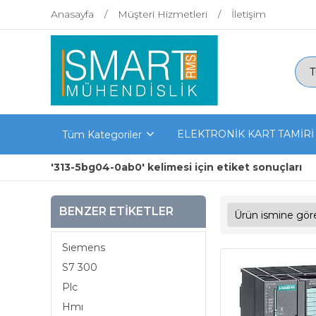
Anasayfa
Müşteri Hizmetleri
İletişim
ELEKTRONİK KART TAMİRİ
Tüm Kategoriler
'313-5bg04-0ab0' kelimesi için etiket sonuçları
BENZER ETIKETLER
Sıemens
S7 300
Plc
Hmı