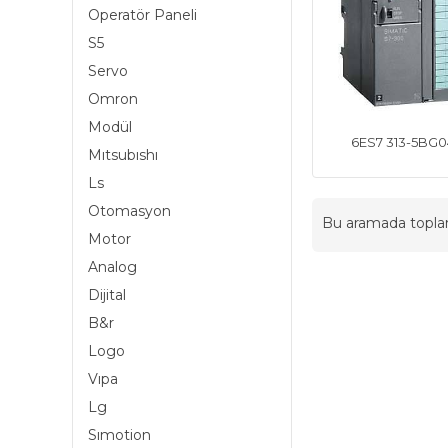
Operatör Paneli
S5
Servo
Omron
Modül
6ES7 313-5BG
Mıtsubıshı
Ls
Otomasyon
Bu aramada topl
Motor
Analog
Dijital
B&r
Logo
Vıpa
Lg
Sımotion