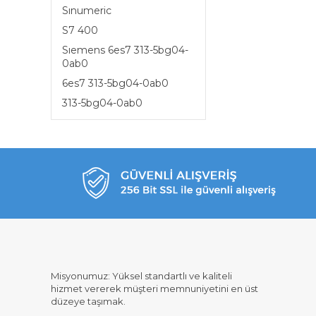
Sınumeric
S7 400
Sıemens 6es7 313-5bg04-
0ab0
6es7 313-5bg04-0ab0
313-5bg04-0ab0
Misyonumuz: Yüksel standartlı ve kaliteli
hizmet vererek müşteri memnuniyetini en üst
düzeye taşımak.