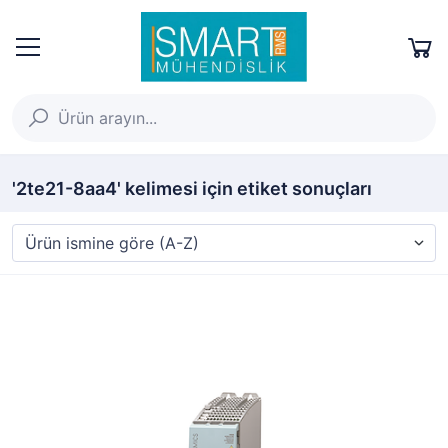
'2te21-8aa4' kelimesi için etiket sonuçları