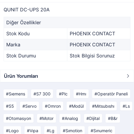
QUNIT DC-UPS 20A
Diğer Özellikler
Stok Kodu
PHOENIX CONTACT
Marka
PHOENIX CONTACT
Stok Durumu
Stok Bilgisi Sorunuz
Ürün Yorumları
Sıemens
S7 300
Plc
Hmı
Operatör Paneli
S5
Servo
Omron
Modül
Mıtsubıshı
Ls
Otomasyon
Motor
Analog
Dijital
B&r
Logo
Vıpa
Lg
Sımotion
Sınumeric