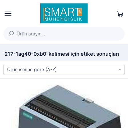
'217-1ag40-0xb0' kelimesi için etiket sonuçları