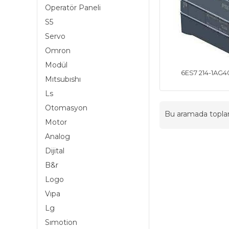
Operatör Paneli
S5
Servo
Omron
Modül
6ES7 214-1AG
Mıtsubıshı
Ls
Otomasyon
Bu aramada topl
Motor
Analog
Dijital
B&r
Logo
Vıpa
Lg
Sımotion