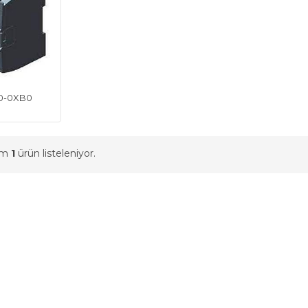
40-0XB0
am
1
ürün listeleniyor.