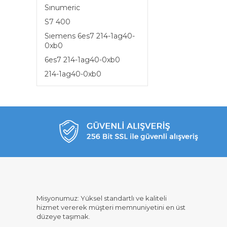
Sınumeric
S7 400
Sıemens 6es7 214-1ag40-
0xb0
6es7 214-1ag40-0xb0
214-1ag40-0xb0
Misyonumuz: Yüksel standartlı ve kaliteli
hizmet vererek müşteri memnuniyetini en üst
düzeye taşımak.