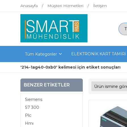
Anasayfa
Müşteri Hizmetleri
İletişim
ELEKTRONİK KART TAMİRİ
Tüm Kategoriler
'214-1ag40-0xb0' kelimesi için etiket sonuçları
BENZER ETIKETLER
Sıemens
S7 300
Plc
Hmı