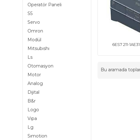
Operatör Paneli
S5
Servo
Omron
Modül
6ES7 211-1AE
Mıtsubıshı
Ls
Otomasyon
Bu aramada topl
Motor
Analog
Dijital
B&r
Logo
Vıpa
Lg
Sımotion