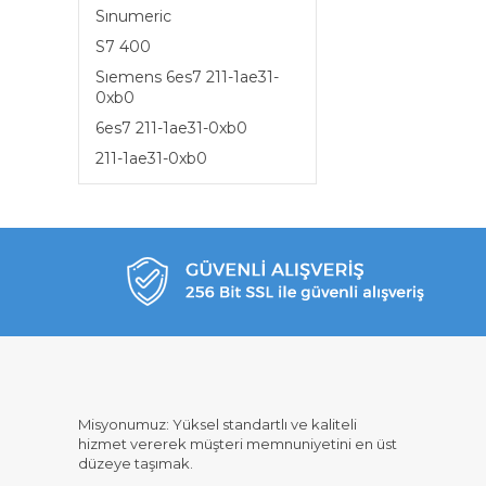
Sınumeric
S7 400
Sıemens 6es7 211-1ae31-
0xb0
6es7 211-1ae31-0xb0
211-1ae31-0xb0
Misyonumuz: Yüksel standartlı ve kaliteli
hizmet vererek müşteri memnuniyetini en üst
düzeye taşımak.