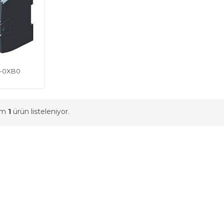
31-0XB0
am
1
ürün listeleniyor.