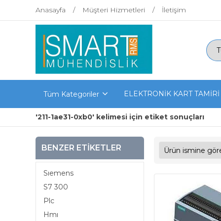
Anasayfa
Müşteri Hizmetleri
İletişim
ELEKTRONİK KART TAMİRİ
Tüm Kategoriler
'211-1ae31-0xb0' kelimesi için etiket sonuçları
BENZER ETIKETLER
Sıemens
S7 300
Plc
Hmı