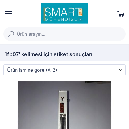
'1fb07' kelimesi için etiket sonuçları