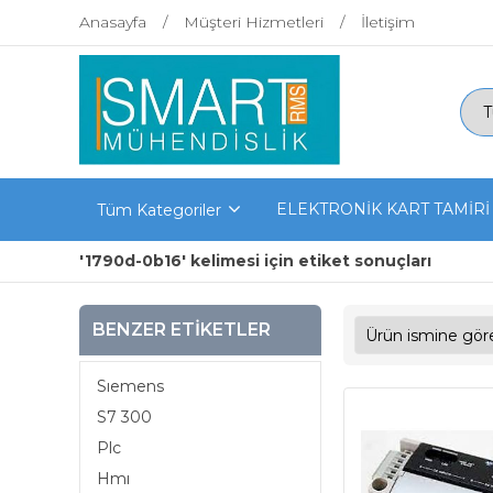
Anasayfa
Müşteri Hizmetleri
İletişim
ELEKTRONİK KART TAMİRİ
Tüm Kategoriler
'1790d-0b16' kelimesi için etiket sonuçları
BENZER ETIKETLER
Sıemens
S7 300
Plc
Hmı