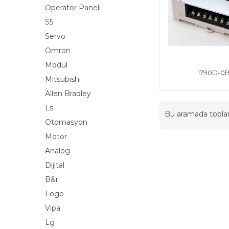
Operatör Paneli
S5
Servo
Omron
Modül
1790D-0B
Mıtsubıshı
Allen Bradley
Ls
Bu aramada topl
Otomasyon
Motor
Analog
Dijital
B&r
Logo
Vıpa
Lg