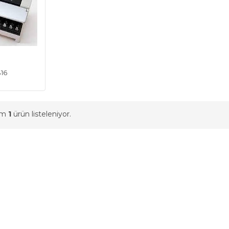
16
am
1
ürün listeleniyor.