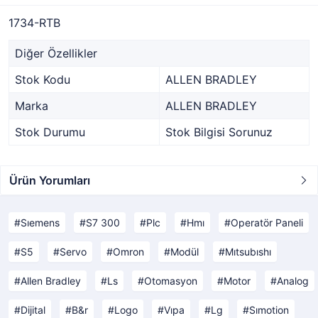
1734-RTB
Diğer Özellikler
Stok Kodu
ALLEN BRADLEY
Marka
ALLEN BRADLEY
Stok Durumu
Stok Bilgisi Sorunuz
Ürün Yorumları
Sıemens
S7 300
Plc
Hmı
Operatör Paneli
S5
Servo
Omron
Modül
Mıtsubıshı
Allen Bradley
Ls
Otomasyon
Motor
Analog
Dijital
B&r
Logo
Vıpa
Lg
Sımotion