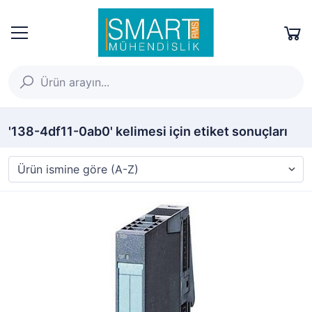
'138-4df11-0ab0' kelimesi için etiket sonuçları