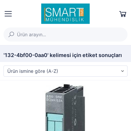
'132-4bf00-0aa0' kelimesi için etiket sonuçları