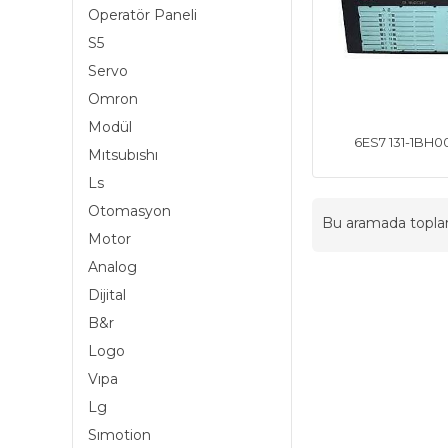
Operatör Paneli
S5
Servo
Omron
Modül
6ES7 131-1BH
Mıtsubıshı
Ls
Otomasyon
Bu aramada topl
Motor
Analog
Dijital
B&r
Logo
Vıpa
Lg
Sımotion