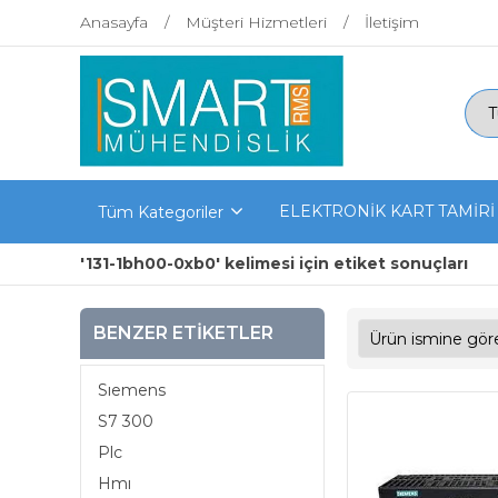
Anasayfa
Müşteri Hizmetleri
İletişim
ELEKTRONİK KART TAMİRİ
Tüm Kategoriler
'131-1bh00-0xb0' kelimesi için etiket sonuçları
BENZER ETIKETLER
Sıemens
S7 300
Plc
Hmı