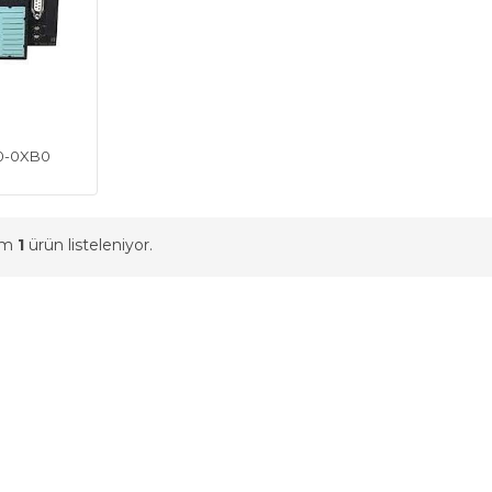
00-0XB0
am
1
ürün listeleniyor.