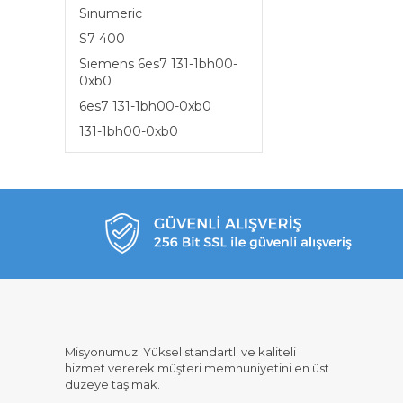
Sınumeric
S7 400
Sıemens 6es7 131-1bh00-
0xb0
6es7 131-1bh00-0xb0
131-1bh00-0xb0
Misyonumuz: Yüksel standartlı ve kaliteli
hizmet vererek müşteri memnuniyetini en üst
düzeye taşımak.