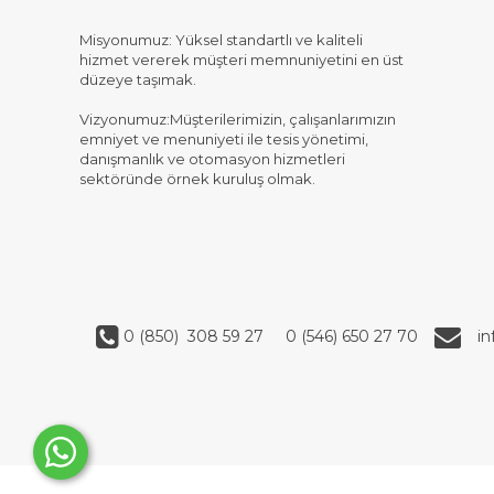
Misyonumuz: Yüksel standartlı ve kaliteli
hizmet vererek müşteri memnuniyetini en üst
düzeye taşımak.
Vizyonumuz:Müşterilerimizin, çalışanlarımızın
emniyet ve menuniyeti ile tesis yönetimi,
danışmanlık ve otomasyon hizmetleri
sektöründe örnek kuruluş olmak.
0 (850) 308 59 27
0 (546) 650 27 70
i