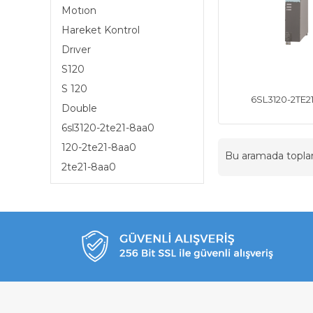
Motıon
Hareket Kontrol
Drıver
S120
S 120
6SL3120-2TE2
Double
6sl3120-2te21-8aa0
120-2te21-8aa0
Bu aramada topl
2te21-8aa0