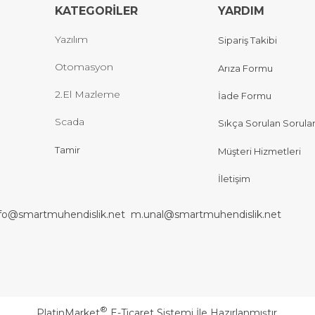
KATEGORİLER
YARDIM
Yazılım
Sipariş Takibi
Otomasyon
Arıza Formu
2.El Mazleme
İade Formu
Scada
Sıkça Sorulan Sorula
Tamir
Müşteri Hizmetleri
İletişim
nfo@smartmuhendislik.net
m.unal@smartmuhendislik.net
®
PlatinMarket
E-Ticaret Sistemi
İle Hazırlanmıştır.