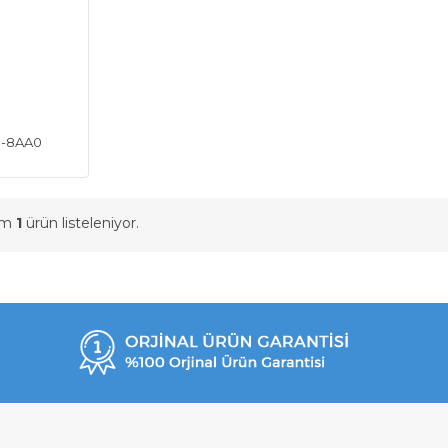
1-8AA0
am
1
ürün listeleniyor.