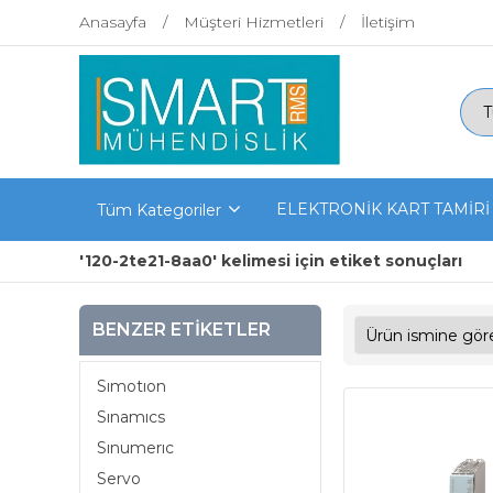
Anasayfa
Müşteri Hizmetleri
İletişim
ELEKTRONİK KART TAMİRİ
Tüm Kategoriler
'120-2te21-8aa0' kelimesi için etiket sonuçları
BENZER ETIKETLER
Sımotıon
Sınamıcs
Sınumerıc
Servo