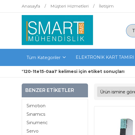
Anasayfa
Müşteri Hizmetleri
İletişim
ELEKTRONİK KART TAMİRİ
Tüm Kategoriler
'120-1te15-0aa1' kelimesi için etiket sonuçları
BENZER ETIKETLER
Sımotıon
Sınamıcs
Sınumerıc
Servo