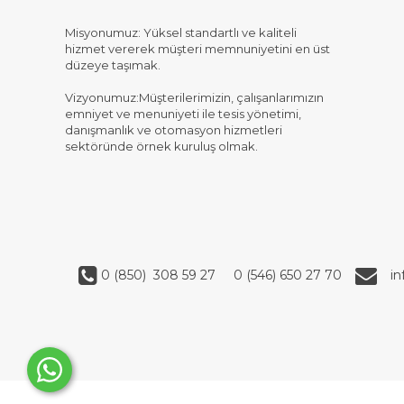
Misyonumuz: Yüksel standartlı ve kaliteli
hizmet vererek müşteri memnuniyetini en üst
düzeye taşımak.
Vizyonumuz:Müşterilerimizin, çalışanlarımızın
emniyet ve menuniyeti ile tesis yönetimi,
danışmanlık ve otomasyon hizmetleri
sektöründe örnek kuruluş olmak.
0 (850) 308 59 27
0 (546) 650 27 70
i