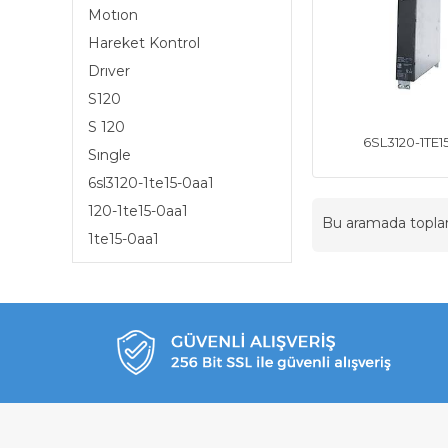
Motıon
Hareket Kontrol
Drıver
S120
S 120
6SL3120-1TE1
Sıngle
6sl3120-1te15-0aa1
120-1te15-0aa1
Bu aramada topl
1te15-0aa1