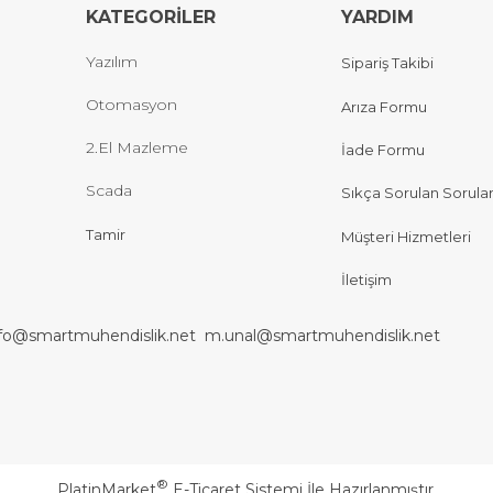
KATEGORİLER
YARDIM
Yazılım
Sipariş Takibi
Otomasyon
Arıza Formu
2.El Mazleme
İade Formu
Scada
Sıkça Sorulan Sorula
Tamir
Müşteri Hizmetleri
İletişim
nfo@smartmuhendislik.net
m.unal@smartmuhendislik.net
®
PlatinMarket
E-Ticaret Sistemi
İle Hazırlanmıştır.