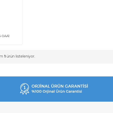
5-0AA1
am
1
ürün listeleniyor.