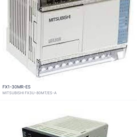
FX1-30MR-ES
MITSUBISHI FX3U-80MT/ES-A