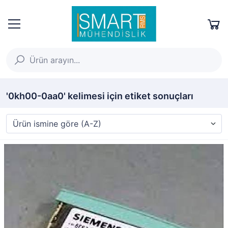
'0kh00-0aa0' kelimesi için etiket sonuçları